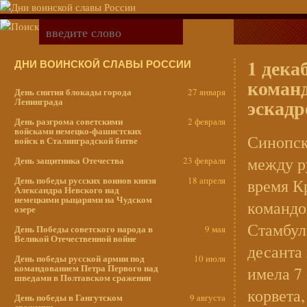
1 дека
ДНИ ВОИНСКОЙ СЛАВЫ РОССИИ
команд
День снятия блокады города
27 января
эскадр
Ленинграда
День разгрома советскими
2 февраля
войсками немецко-фашистских
Синопск
войск в Сталинградской битве
между р
День защитника Отечества
23 февраля
День победы русских воинов князя
18 апреля
время К
Александра Невского над
немецкими рыцарями на Чудском
командо
озере
Стамбула
День Победы советского народа в
9 мая
Великой Отечественной войне
десанта
День победы русской армии под
10 июля
командованием Петра Первого над
имела 7 
шведами в Полтавском сражении
корвета,
День победы в Гангутском
9 августа
сражении