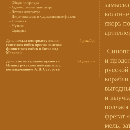
замысел
– Общая литература
– Художественная литература
колонне
– Детская литература
– Документальные и художественные фильмы
якорь п
– Живопись
– Музыка
артиллер
– Сценарии
День начала контрнаступления
5 декабря
советских войск против немецко-
фашистских войск в битве под
Синопск
Москвой
и продо
День взятия турецкой крепости
24 декабря
Измаил русскими войсками под
русской
командованием А. В. Суворова
корабли 
выгодны
и выучк
полчаса
фрегат 
мель, з