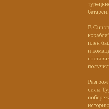
турецки
батареи.
В Синоп
корабле
плен бы
и коман
состави
получил
Разгром
силы Ту
побереж
историю