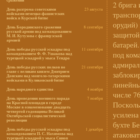
2 брига
День разгрома советскими
23 августа
транспор
войсками немецко-фашистских
войск в Курской битве
орудий)
День Бородинского сражения
8 сентября
русской армии под командованием
защитой
М. И. Кутузова с французской
армией
батарей.
День победы русской эскадры под
11 сентября
под ком
командованием Ф. Ф. Ушакова над
турецкой эскадрой у мыса Тендра
адмирал
День победы русских полков во
21 сентября
главе с великим князем Дмитрием
заблоки
Донским над монголо-татарскими
войсками в Куликовской битве
линейных
День народного единства
4 ноября
числе 7
День проведения военного парада
7 ноября
на Красной площади в городе
Посколь
Москве в ознаменование двадцать
четвертой годовщины Великой
усилена
Октябрьской социалистической
революции
бухте Б
День победы русской эскадры под
1 декабря
атаковат
командованием П. С. Нахимова над
турецкой эскадрой у мыса Синоп